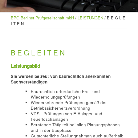
BPG Berliner Prüfgesellschaft mbH
/
LEISTUNGEN
/
B E G L E
I T E N
B E G L E I T E N
Leistungsbild
Sie werden betreut von baurechtlich anerkannten
Sachverständigen
Baurechtlich erforderliche Erst- und
Wiederholungsprüfungen
Wiederkehrende Prüfungen gemäß der
Betriebssicherheitsverordnung
VDS - Prüfungen von E-Anlagen und
Feuerlöschanlagen
Beratende Tätigkeit bei allen Planungsphasen
und in der Bauphase
Gutachterliche Stellungnahmen auch außerhalb